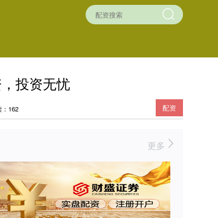
资，投资无忧
配资
：162
更多