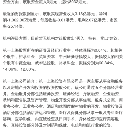
资金方面，该股资金流入0港元，流出8032港元。
最近的财报数据显示，该股实现营业收入3.13亿港元，净利
润-1,062.90万港元，每股收益-0.01港元，毛利2.07亿港元，市盈
率-25.14倍。
机构评级方面，目前暂无机构对该股做出“买入、持有、卖出”建议。
第一上海股票所在的证券及经纪行业中，整体涨幅为0.04%。其相关
个股中，裕承科金、英皇资本、中州证券涨幅较大，振幅较大的相关
个股有中薇金融、威华达控股、裕承科金，振幅分别为60.34%、
14.06%、12.00%。
第一上海公司简介：第一上海投资有限公司是一家主要从事金融服务
以及房地产开发和投资的投资控股公司。该公司通过五个分部经营业
务。金融服务分部包括证券投资、证券经纪、孖展融资、企业融资、
承销和配售以及资产管理。物业开发分部从事住宅、服务式公寓、商
业办公室、工业办公室、酒店和休閒度假村物业的开发。物业投资及
酒店分部包括酒店营运和管理。医疗及保健分部从事一般及专科医疗
咨询、医学影像、内窥镜检查及日间手术、身体检查和医疗美容服
务。直接投资部分涉及对制药和保健、电信和物流行业的投资。