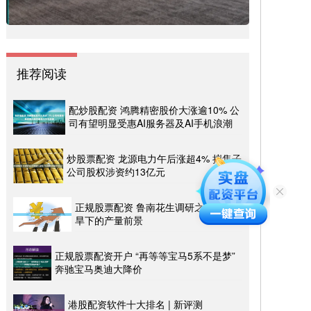
推荐阅读
配炒股配资 鸿腾精密股价大涨逾10% 公
司有望明显受惠AI服务器及AI手机浪潮
炒股票配资 龙源电力午后涨超4% 拟售子
公司股权涉资约13亿元
正规股票配资 鲁南花生调研之严重干
旱下的产量前景
正规股票配资开户 “再等等宝马5系不是梦”
奔驰宝马奥迪大降价
港股配资软件十大排名 | 新评测