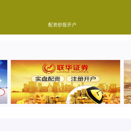
配资炒股开户