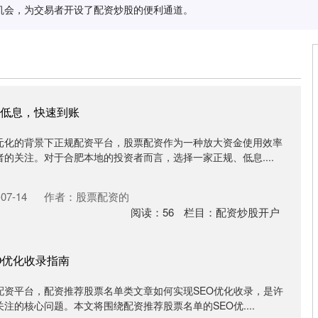
机会，为交易者开设了配资炒股的便利通道。
低息，快速到账
元化的背景下正规配资平台，股票配资作为一种放大资金使用效率
的关注。对于合肥本地的投资者而言，选择一家正规、低息....
07-14
作者：股票配资的
阅读：
56
栏目：
配资炒股开户
O优化收录指南
配资平台，配资推荐股票名单类文章如何实现SEO优化收录，是许
注的核心问题。本文将围绕配资推荐股票名单的SEO优....