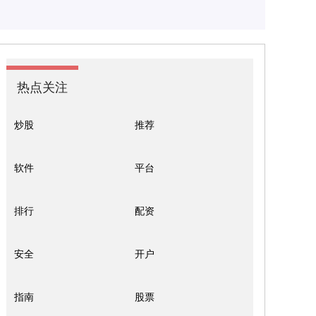
热点关注
炒股
推荐
软件
平台
排行
配资
安全
开户
指南
股票