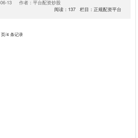
06-13
作者：平台配资炒股
阅读：
137
栏目：
正规配资平台
1 页/4 条记录