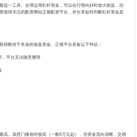
股这一工具。合理运用杠杆资金，可以在行情向好时放大收益，但
类值得关注的配资网站正规配资平台，并分享如何判断杠杆资金是
获得数倍于本金的操盘资金。正规平台具备以下特征：
监管，平台无法随意挪用
险
最高。虽然门槛相对较高（一般5万元起），但资金流向清晰，交易