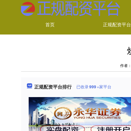
首页
正规配资平台
作者
正规配资平台排行
已收录
999
+家平台