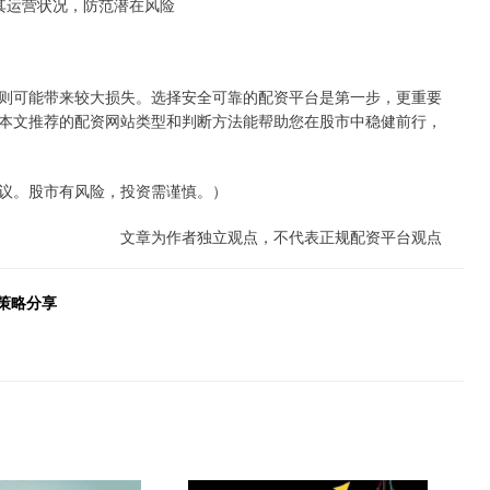
注其运营状况，防范潜在风险
则可能带来较大损失。选择安全可靠的配资平台是第一步，更重要
本文推荐的配资网站类型和判断方法能帮助您在股市中稳健前行，
议。股市有风险，投资需谨慎。）
文章为作者独立观点，不代表正规配资平台观点
策略分享