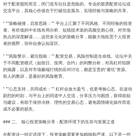
对于配资股民而言，闭门造车往往是危险的。专业的股票配资论坛或
交流平台，其核心价值在于打破信息孤岛，实现经验与策略的共享。
* **策略碰撞，启发思路：** 平台上汇聚了不同风格、不同经验的投资
者。有价值的中长线布局分析、短线技术派的高频交易心得、对市场
热点的深度解读……这些多元化的策略分享，能极大地拓宽个人投资
者的视野，弥补自身认知盲区。
* **风险警示，避坑指南：** 配资交易，风险控制是生命线。论坛中关
于不同配资模式（如按日、按周、合约）的利弊分析，对高杠杆陷阱
的揭露，以及对市场极端行情的应对讨论，都是宝贵的“避坑”资源。
前人的教训，是最好的风险教育。
* **心态支持，共同成长：** 杠杆会放大盈亏，也更考验心态。在波动
剧烈的时刻，与平台上的同道中人交流，分享压力与困惑，获得鼓励
与建议，有助于保持冷静、理性的交易心态，避免因情绪化操作而造
成不必要的损失。
### 二、 核心投资策略分享：配资环境下的生存与发展之道
在配资这一特定语境下，投资策略需要更加精细和严谨。以下是一些