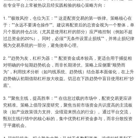
在专业平台上常被热议且经实践检验的核心策略方向：
1. **极致风控，仓位为王：** 这是配资交易的第一铁律。策略核心在
于：**永远不要满仓操作**。建议将配资后的总资金视为一个整体，单
只个股的持仓占比（尤其是使用杠杆的部分）应严格控制（例如不超
过总资金的20%）。同时，必须**无条件设置止损线**，并将止损纪律
视为交易系统的一部分，避免侥幸心理。
2. **趋势为友，杠杆为器：** 配资资金成本较高，更适合用于捕捉相
对明确的中短期趋势机会，而非长期潜伏。策略上应侧重“顺势而
为”，利用技术分析（如均线系统、趋势线）结合基本面催化，在上升
趋势确认初期借助杠杆放大收益。切忌在下跌趋势中盲目使用杠杆“抄
底”。
3. **聚焦主线，提高胜率：** 在信息过载的市场中，配资交易更应讲
究精准。策略上倡导深度研究，聚焦当前市场资金共识度高的主流板
块（如产业政策强力支持、业绩迎来拐点的行业）。通过平台交流，
甄别主线行情中的核心标的，集中优势杠杆资金参与，而非分散投资
于平庸机会。